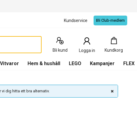
Kundservice
Bli Club-medlem
Kundkorg
:
0
Produkter
Bli kund
Kundkorg
Logga in
(
Kundkorg
)
Vitvaror
Hem & hushåll
LEGO
Kampanjer
FLEX
vi dig hitta ett bra alternativ.