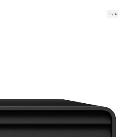
1
/
4