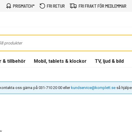
PRISMATCH*
FRI RETUR
FRI FRAKT FÖR MEDLEMMAR
 & tillbehör
Mobil, tablets & klockor
TV, ljud & bild
n kontakta oss gärna på 031-710 20 00 eller
kundservice@komplett.se
så hjälper 
W