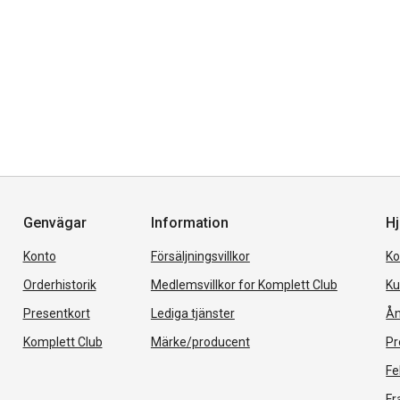
Genvägar
Information
Hj
Konto
Försäljningsvillkor
Ko
Orderhistorik
Medlemsvillkor for Komplett Club
Ku
Presentkort
Lediga tjänster
Ån
Komplett Club
Märke/producent
Pr
Fe
Fr