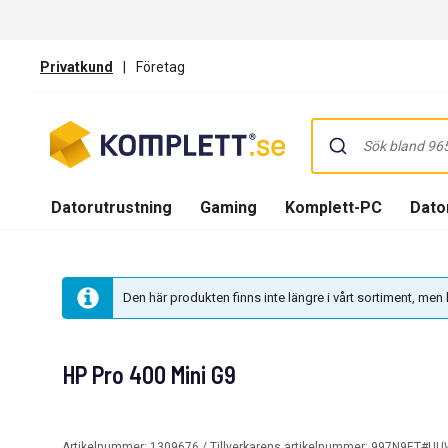
Privatkund
|
Företag
Datorutrustning
Gaming
Komplett-PC
Dator
Den här produkten finns inte längre i vårt sortiment, me
HP Pro 400 Mini G9
Artikelnummer:
1309676
/ Tillverkarens artikelnummer:
997N9ET#UU