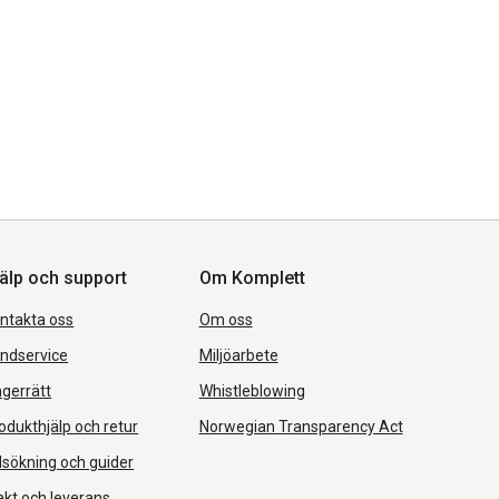
älp och support
Om Komplett
ntakta oss
Om oss
ndservice
Miljöarbete
gerrätt
Whistleblowing
odukthjälp och retur
Norwegian Transparency Act
lsökning och guider
akt och leverans