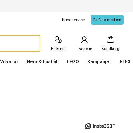
Kundservice
Bli Club-medlem
Kundkorg
:
0
Produkter
Bli kund
Kundkorg
Logga in
(
Kundkorg
)
Vitvaror
Hem & hushåll
LEGO
Kampanjer
FLEX