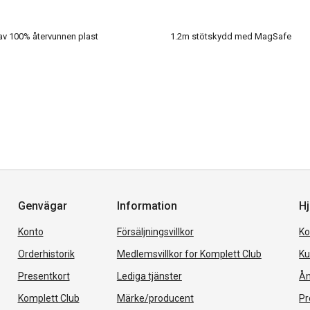
 av 100% återvunnen plast
1.2m stötskydd med MagSafe
Genvägar
Information
Hj
Konto
Försäljningsvillkor
Ko
Orderhistorik
Medlemsvillkor for Komplett Club
Ku
Presentkort
Lediga tjänster
Ån
Komplett Club
Märke/producent
Pr