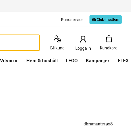
Kundservice
Bli Club-medlem
Kundkorg
:
0
Produkter
Bli kund
Kundkorg
Logga in
(
Kundkorg
)
Vitvaror
Hem & hushåll
LEGO
Kampanjer
FLEX