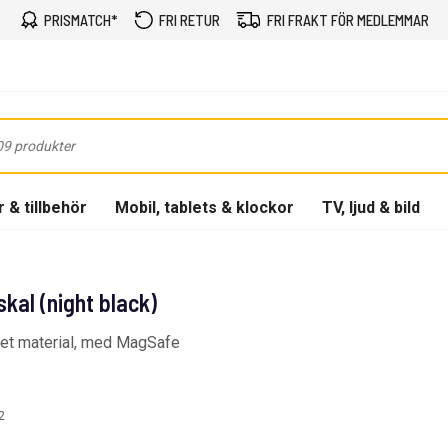
PRISMATCH*
FRI RETUR
FRI FRAKT FÖR MEDLEMMAR
 & tillbehör
Mobil, tablets & klockor
TV, ljud & bild
kal (night black)
nnet material, med MagSafe
2