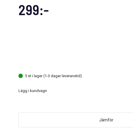
299:-
5 st i lager (1-3 dagar leveranstid)
Lägg i kundvagn
Jämför