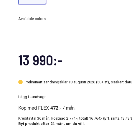
Available colors
13 990:-
Preliminärt sändningsklar 18 augusti 2026 (50+ st), osäkert da
Lägg i kundvagn
Köp med FLEX
472:-
/ mån.
Kreditavtal
36
mån, kostnad
2 774:-
, totalt
16 764:-
(Eff. ränta
13.43
%
Byt produkt efter
24
mån, om du vill.