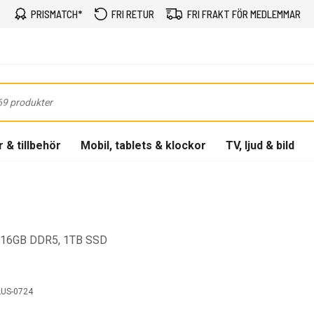
PRISMATCH*
FRI RETUR
FRI FRAKT FÖR MEDLEMMAR
 & tillbehör
Mobil, tablets & klockor
TV, ljud & bild
, 16GB DDR5, 1TB SSD
LUS-0724