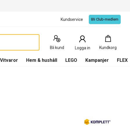
Kundservice
Bli Club-medlem
Kundkorg
:
0
Produkter
Bli kund
Kundkorg
Logga in
(
Kundkorg
)
Vitvaror
Hem & hushåll
LEGO
Kampanjer
FLEX