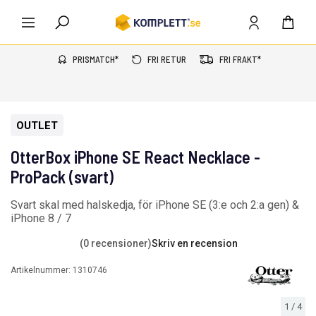
PRISMATCH*
FRI RETUR
FRI FRAKT*
OUTLET
OtterBox iPhone SE React Necklace -
ProPack (svart)
Svart skal med halskedja, för iPhone SE (3:e och 2:a gen) &
iPhone 8 / 7
(0 recensioner)
Skriv en recension
Artikelnummer:
1310746
1
/
4