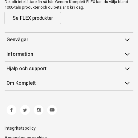
Det blir inte lättare än så här. Genom Komplett FLEX kan du välja bland
1000-tals produkter och du betalar 0 kr i dag.
Se FLEX produkter
Genvägar
Konto
Information
Orderhistorik
Försäljningsvillkor
Hjälp och support
Presentkort
Medlemsvillkor for Komplett Club
Kontakta oss
Komplett Club
Om Komplett
Lediga tjänster
Kundservice
Om oss
Märke/producent
Ångerrätt
Miljöarbete
Produkthjälp och retur
Whistleblowing
Felsökning och guider
Norwegian Transparency Act
Integritetspolicy
Frakt och leverans
Använding av cookies