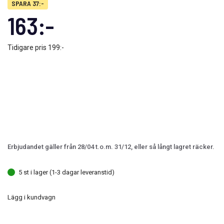
SPARA 37:-
163:-
Tidigare pris
199:-
Erbjudandet gäller från 28/04 t.o.m. 31/12, eller så långt lagret räcker.
5 st i lager (1-3 dagar leveranstid)
Lägg i kundvagn