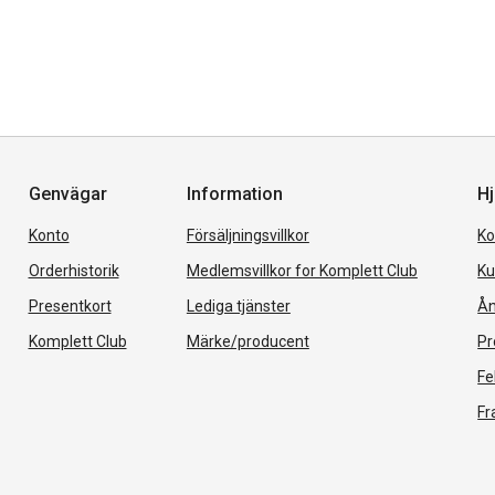
Genvägar
Information
Hj
Konto
Försäljningsvillkor
Ko
Orderhistorik
Medlemsvillkor for Komplett Club
Ku
Presentkort
Lediga tjänster
Ån
Komplett Club
Märke/producent
Pr
Fe
Fr