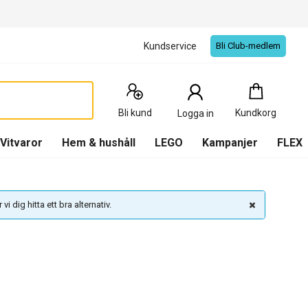
Kundservice
Bli Club-medlem
Kundkorg
:
0
Produkter
Bli kund
Kundkorg
Logga in
(
Kundkorg
)
Vitvaror
Hem & hushåll
LEGO
Kampanjer
FLEX
vi dig hitta ett bra alternativ.