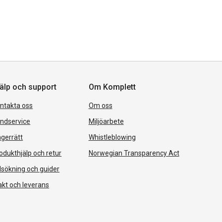
älp och support
Om Komplett
ntakta oss
Om oss
ndservice
Miljöarbete
gerrätt
Whistleblowing
odukthjälp och retur
Norwegian Transparency Act
lsökning och guider
akt och leverans