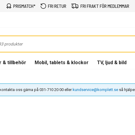
PRISMATCH*
FRI RETUR
FRI FRAKT FÖR MEDLEMMAR
 & tillbehör
Mobil, tablets & klockor
TV, ljud & bild
n kontakta oss gärna på 031-710 20 00 eller
kundservice@komplett.se
så hjälper 