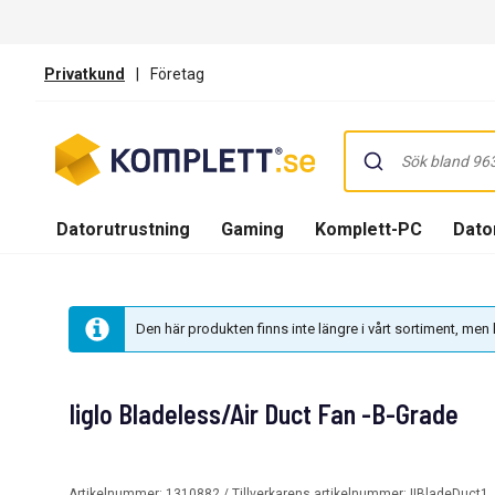
Privatkund
|
Företag
Datorutrustning
Gaming
Komplett-PC
Dator
Den här produkten finns inte längre i vårt sortiment, me
Iiglo Bladeless/Air Duct Fan -B-Grade
Artikelnummer:
1310882
/ Tillverkarens artikelnummer:
IIBladeDuct1