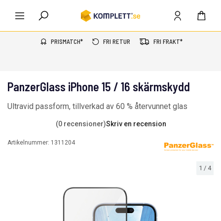
PRISMATCH*
FRI RETUR
FRI FRAKT*
PanzerGlass iPhone 15 / 16 skärmskydd
Ultravid passform, tillverkad av 60 % återvunnet glas
(0 recensioner)
Skriv en recension
Artikelnummer:
1311204
1
/
4