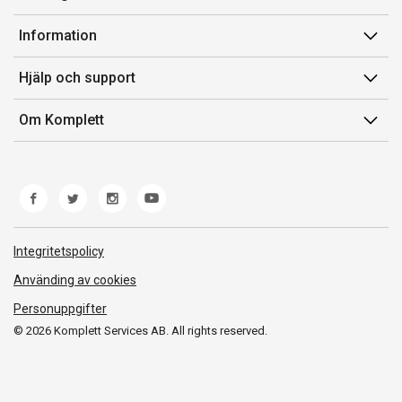
Konto
Information
Orderhistorik
Försäljningsvillkor
Hjälp och support
Presentkort
Medlemsvillkor for Komplett Club
Kontakta oss
Komplett Club
Om Komplett
Lediga tjänster
Kundservice
Om oss
Märke/producent
Ångerrätt
Miljöarbete
Produkthjälp och retur
Whistleblowing
Felsökning och guider
Norwegian Transparency Act
Integritetspolicy
Frakt och leverans
Använding av cookies
Personuppgifter
© 2026 Komplett Services AB. All rights reserved.