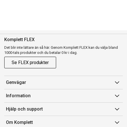
Komplett FLEX
Det blir inte lättare än så här. Genom Komplett FLEX kan du välja bland
1000-tals produkter och du betalar 0 kr i dag.
Se FLEX produkter
Genvägar
Konto
Information
Orderhistorik
Försäljningsvillkor
Hjälp och support
Presentkort
Medlemsvillkor for Komplett Club
Kontakta oss
Komplett Club
Om Komplett
Lediga tjänster