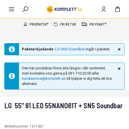
PRISMATCH*
FRI RETUR
FRI FRAKT*
Paketerbjudande
:
LG SN5 Soundbar
ingår i paketet.
Den här produkten finns inte längre i vårt sortiment,
men kontakta oss gärna på 031-710 20 00 eller
kundservice@komplett.se
så hjälper vi dig hitta ett bra
alternativ.
LG 55'' 81 LED 55NANO81T + SN5 Soundbar
Artikelnummer:
1311467