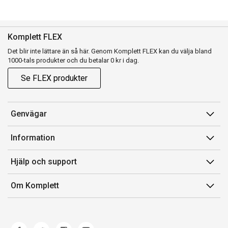
Komplett FLEX
Det blir inte lättare än så här. Genom Komplett FLEX kan du välja bland
1000-tals produkter och du betalar 0 kr i dag.
Se FLEX produkter
Genvägar
Konto
Information
Orderhistorik
Försäljningsvillkor
Hjälp och support
Presentkort
Medlemsvillkor for Komplett Club
Kontakta oss
Komplett Club
Om Komplett
Lediga tjänster
Kundservice
Om oss
Märke/producent
Ångerrätt
Miljöarbete