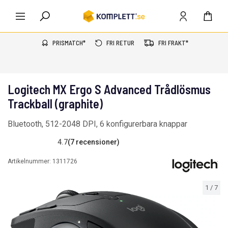
PRISMATCH*
FRI RETUR
FRI FRAKT*
Logitech MX Ergo S Advanced Trådlösmus
Trackball (graphite)
Bluetooth, 512-2048 DPI, 6 konfigurerbara knappar
4.7
(7 recensioner)
Artikelnummer:
1311726
1
/
7