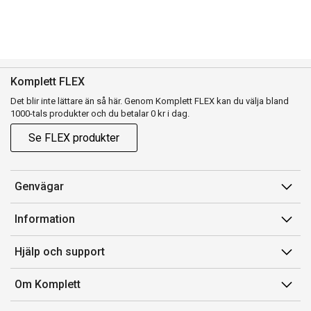
Komplett FLEX
Det blir inte lättare än så här. Genom Komplett FLEX kan du välja bland
1000-tals produkter och du betalar 0 kr i dag.
Se FLEX produkter
Genvägar
Konto
Information
Orderhistorik
Försäljningsvillkor
Hjälp och support
Presentkort
Medlemsvillkor for Komplett Club
Kontakta oss
Komplett Club
Om Komplett
Lediga tjänster
Kundservice