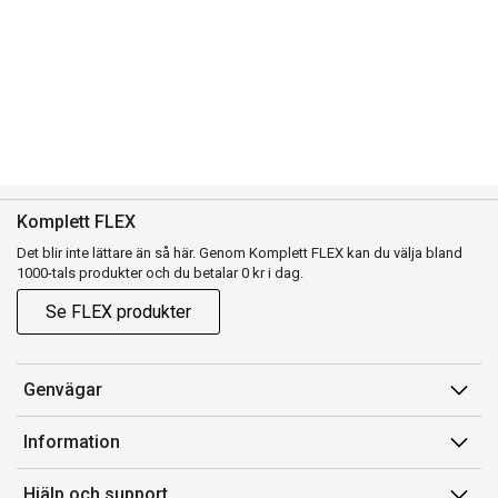
Komplett FLEX
Det blir inte lättare än så här. Genom Komplett FLEX kan du välja bland
1000-tals produkter och du betalar 0 kr i dag.
Se FLEX produkter
Genvägar
Konto
Information
Orderhistorik
Försäljningsvillkor
Hjälp och support