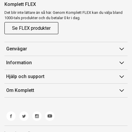
Komplett FLEX
Det blir inte lättare än så här. Genom Komplett FLEX kan du välja bland
1000-tals produkter och du betalar 0 kr i dag.
Se FLEX produkter
Genvägar
Konto
Information
Orderhistorik
Försäljningsvillkor
Hjälp och support
Presentkort
Medlemsvillkor for Komplett Club
Kontakta oss
Komplett Club
Om Komplett
Lediga tjänster
Kundservice
Om oss
Märke/producent
Ångerrätt
Miljöarbete
Produkthjälp och retur
Whistleblowing
Felsökning och guider
Norwegian Transparency Act