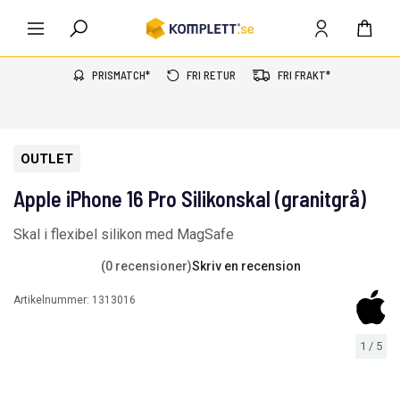
PRISMATCH*
FRI RETUR
FRI FRAKT*
OUTLET
Apple iPhone 16 Pro Silikonskal (granitgrå)
Skal i flexibel silikon med MagSafe
(0 recensioner)
Skriv en recension
Artikelnummer:
1313016
1
/
5