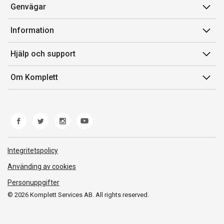
Genvägar
Konto
Information
Orderhistorik
Försäljningsvillkor
Hjälp och support
Presentkort
Medlemsvillkor for Komplett Club
Kontakta oss
Komplett Club
Om Komplett
Lediga tjänster
Kundservice
Om oss
Märke/producent
Ångerrätt
Miljöarbete
Produkthjälp och retur
Whistleblowing
Felsökning och guider
Norwegian Transparency Act
Integritetspolicy
Frakt och leverans
Använding av cookies
Personuppgifter
© 2026 Komplett Services AB. All rights reserved.