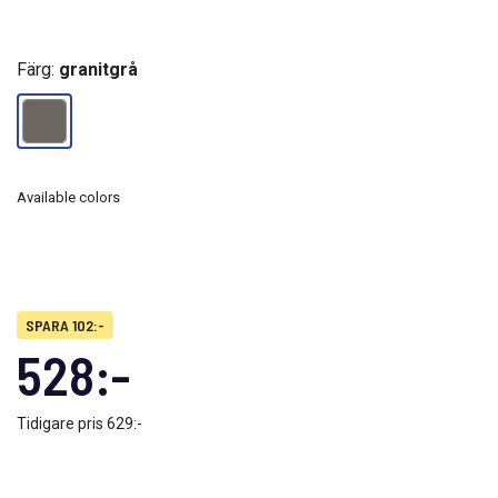
Färg:
granitgrå
Available colors
SPARA 102:-
528:-
Tidigare pris
629:-