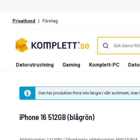
Privatkund
|
Företag
Datorutrustning
Gaming
Komplett-PC
Dator
Den här produkten finns inte längre i vårt sortiment, me
iPhone 16 512GB (blågrön)
Artikelnummer:
1313080
/ Tillverkarens artikelnummer:
MYEU3QN/A