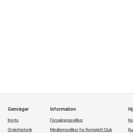
Genvägar
Information
Hj
Konto
Försäljningsvillkor
Ko
Orderhistorik
Medlemsvillkor for Komplett Club
Ku