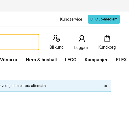
Kundservice
Bli Club-medlem
Kundkorg
:
0
Produkter
Bli kund
Kundkorg
Logga in
(
Kundkorg
)
Vitvaror
Hem & hushåll
LEGO
Kampanjer
FLEX
vi dig hitta ett bra alternativ.