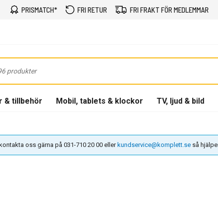
PRISMATCH*
FRI RETUR
FRI FRAKT FÖR MEDLEMMAR
 & tillbehör
Mobil, tablets & klockor
TV, ljud & bild
n kontakta oss gärna på 031-710 20 00 eller
kundservice@komplett.se
så hjälper 