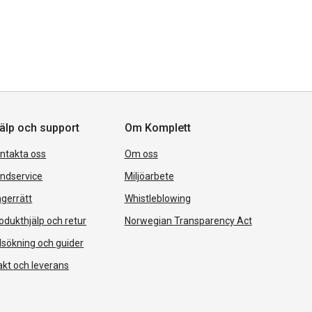
älp och support
Om Komplett
ntakta oss
Om oss
ndservice
Miljöarbete
gerrätt
Whistleblowing
odukthjälp och retur
Norwegian Transparency Act
lsökning och guider
akt och leverans