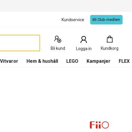
Kundservice
Bli Club-medlem
Kundkorg
:
0
Produkter
Bli kund
Kundkorg
Logga in
(
Kundkorg
)
Vitvaror
Hem & hushåll
LEGO
Kampanjer
FLEX