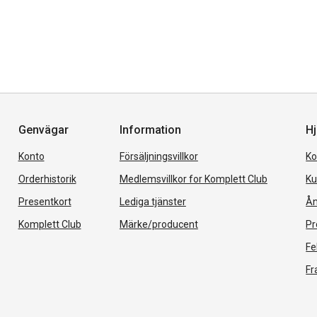
Genvägar
Information
Hj
Konto
Försäljningsvillkor
Ko
Orderhistorik
Medlemsvillkor for Komplett Club
Ku
Presentkort
Lediga tjänster
Ån
Komplett Club
Märke/producent
Pr
Fe
Fr