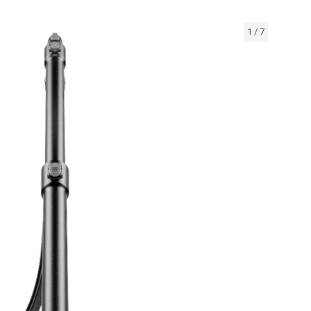
1
/
7