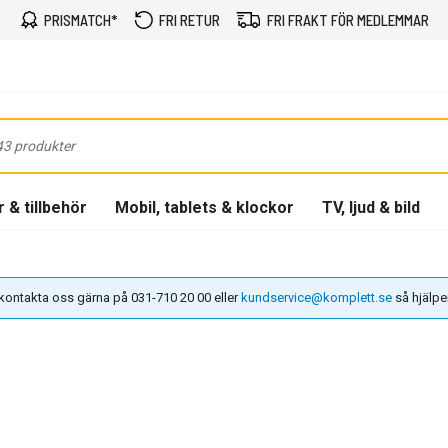
PRISMATCH*
FRI RETUR
FRI FRAKT FÖR MEDLEMMAR
 & tillbehör
Mobil, tablets & klockor
TV, ljud & bild
n kontakta oss gärna på 031-710 20 00 eller
kundservice@komplett.se
så hjälper 