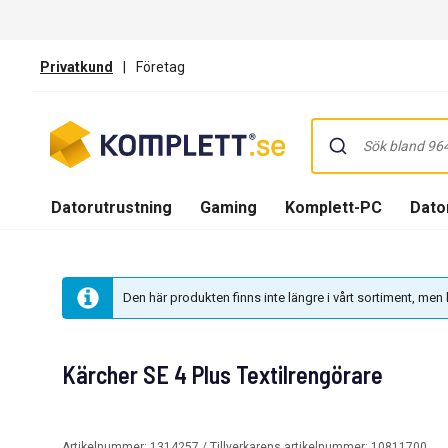
Privatkund
|
Företag
Datorutrustning
Gaming
Komplett-PC
Dator
Den här produkten finns inte längre i vårt sortiment, me
Kärcher SE 4 Plus Textilrengörare
Artikelnummer:
1314257
/ Tillverkarens artikelnummer:
10811700