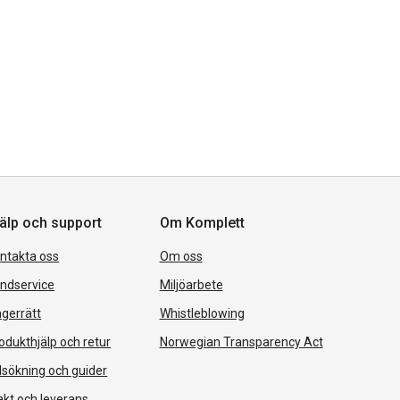
älp och support
Om Komplett
ntakta oss
Om oss
ndservice
Miljöarbete
gerrätt
Whistleblowing
odukthjälp och retur
Norwegian Transparency Act
lsökning och guider
akt och leverans