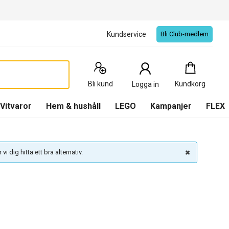
Kundservice
Bli Club-medlem
Kundkorg
:
0
Produkter
Bli kund
Kundkorg
Logga in
(
Kundkorg
)
Vitvaror
Hem & hushåll
LEGO
Kampanjer
FLEX
vi dig hitta ett bra alternativ.