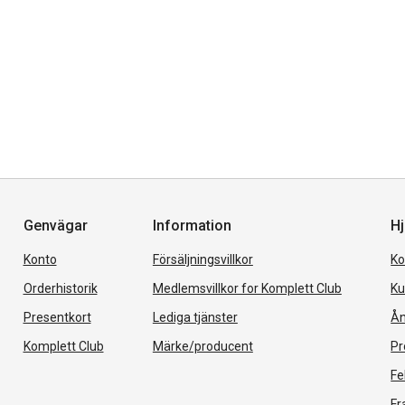
Genvägar
Information
Hj
Konto
Försäljningsvillkor
Ko
Orderhistorik
Medlemsvillkor for Komplett Club
Ku
Presentkort
Lediga tjänster
Ån
Komplett Club
Märke/producent
Pr
Fe
Fr