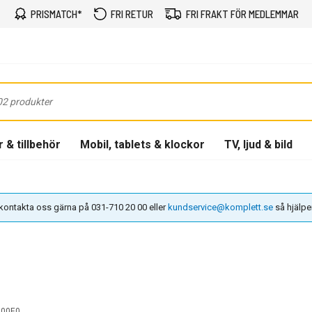
PRISMATCH*
FRI RETUR
FRI FRAKT FÖR MEDLEMMAR
 & tillbehör
Mobil, tablets & klockor
TV, ljud & bild
n kontakta oss gärna på 031-710 20 00 eller
kundservice@komplett.se
så hjälper 
000E0