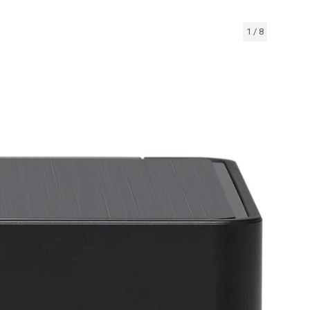
1
/
8