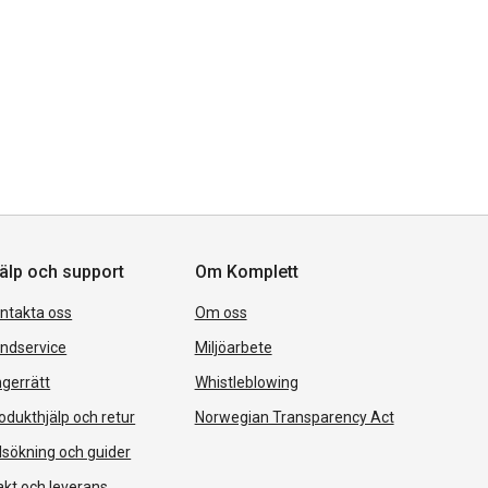
älp och support
Om Komplett
ntakta oss
Om oss
ndservice
Miljöarbete
gerrätt
Whistleblowing
odukthjälp och retur
Norwegian Transparency Act
lsökning och guider
akt och leverans