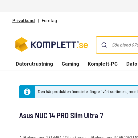
Privatkund
|
Företag
Datorutrustning
Gaming
Komplett-PC
Dator
Den här produkten finns inte längre i vårt sortiment, me
Asus NUC 14 PRO Slim Ultra 7
Artikelnummer:
1314494
/ Tillverkarens artikelnummer:
90AR0062-M