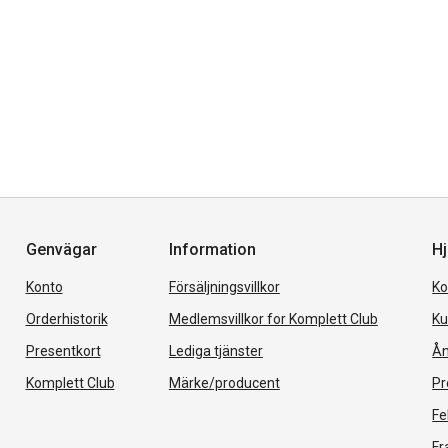
Genvägar
Information
Hj
Konto
Försäljningsvillkor
Ko
Orderhistorik
Medlemsvillkor for Komplett Club
Ku
Presentkort
Lediga tjänster
Ån
Komplett Club
Märke/producent
Pr
Fe
Fr