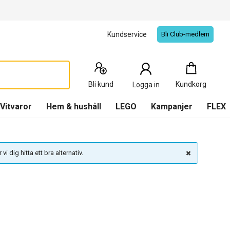
Kundservice
Bli Club-medlem
Kundkorg
:
0
Produkter
Bli kund
Kundkorg
Logga in
(
Kundkorg
)
Vitvaror
Hem & hushåll
LEGO
Kampanjer
FLEX
vi dig hitta ett bra alternativ.