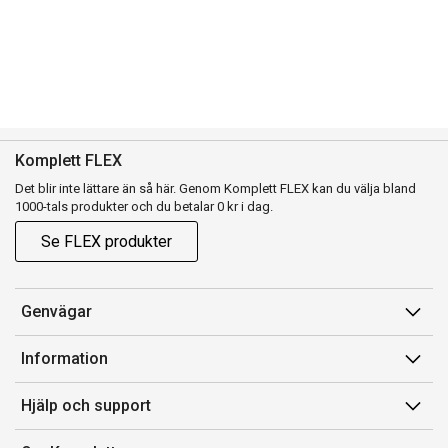
Komplett FLEX
Det blir inte lättare än så här. Genom Komplett FLEX kan du välja bland
1000-tals produkter och du betalar 0 kr i dag.
Se FLEX produkter
Genvägar
Konto
Information
Orderhistorik
Försäljningsvillkor
Hjälp och support
Presentkort
Medlemsvillkor for Komplett Club
Kontakta oss
Komplett Club