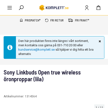
PRISMATCH*
FRI RETUR
FRI FRAKT*
Den här produkten finns inte längre i vårt sortiment,
men kontakta oss gärna på 031-710 20 00 eller
kundservice@komplett.se
så hjälper vi dig hitta ett bra
alternativ.
Sony Linkbuds Open true wireless
öronproppar (lila)
Artikelnummer:
1314564
1
/
11