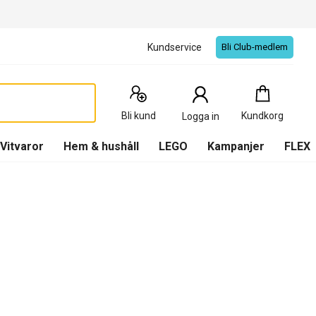
Kundservice
Bli Club-medlem
Kundkorg
:
0
Produkter
Bli kund
Kundkorg
Logga in
(
Kundkorg
)
Vitvaror
Hem & hushåll
LEGO
Kampanjer
FLEX