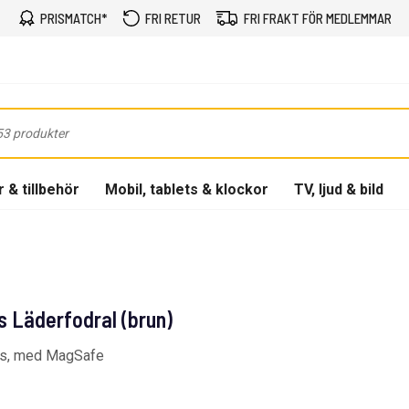
PRISMATCH*
FRI RETUR
FRI FRAKT FÖR MEDLEMMAR
 & tillbehör
Mobil, tablets & klockor
TV, ljud & bild
s Läderfodral (brun)
tus, med MagSafe