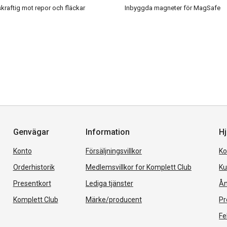
raftig mot repor och fläckar
Inbyggda magneter för MagSafe
Genvägar
Information
Hj
Konto
Försäljningsvillkor
Ko
Orderhistorik
Medlemsvillkor for Komplett Club
Ku
Presentkort
Lediga tjänster
Ån
Komplett Club
Märke/producent
Pr
Fe