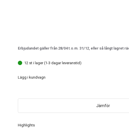
Erbjudandet gäller från 28/04 t.o.m. 31/12, eller så långt lagret rä
12 st i lager (1-3 dagar leveranstid)
Lägg i kundvagn
Jämför
Highlights