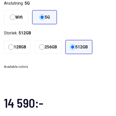
Anslutning:
5G
Wifi
5G
Storlek:
512GB
128GB
256GB
512GB
Available colors
14 590:-