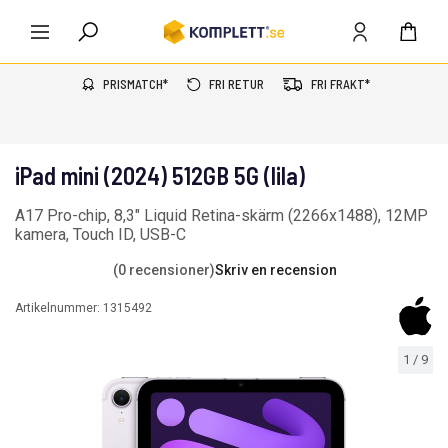
PRISMATCH*
FRI RETUR
FRI FRAKT*
iPad mini (2024) 512GB 5G (lila)
A17 Pro-chip, 8,3" Liquid Retina-skärm (2266x1488), 12MP
kamera, Touch ID, USB-C
(0 recensioner)
Skriv en recension
Artikelnummer:
1315492
1
/
9