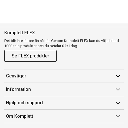
Komplett FLEX
Det blir inte lättare än så här. Genom Komplett FLEX kan du välja bland
1000-tals produkter och du betalar 0 kr i dag.
Se FLEX produkter
Genvägar
Konto
Information
Orderhistorik
Försäljningsvillkor
Hjälp och support
Presentkort
Medlemsvillkor for Komplett Club
Kontakta oss
Komplett Club
Om Komplett
Lediga tjänster
Kundservice
Om oss