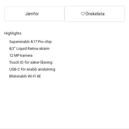
Jämför
Önskelista
Highlights
Supersnabb A17 Pro-chip
8,3" Liquid Retina-skärm
12 MP kamera
Touch ID för säker låsning
USB-C för snabb anslutning
Blixtsnabb Wi-Fi 6E