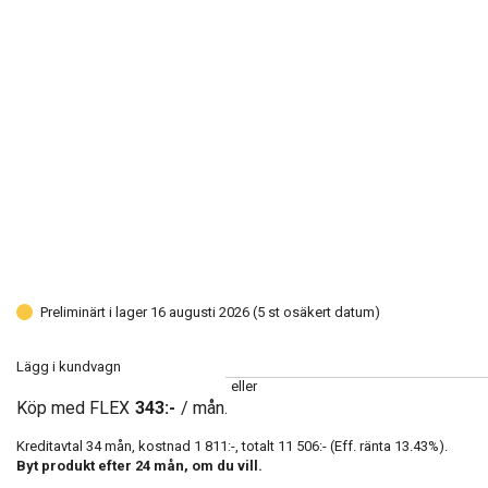
Preliminärt i lager 16 augusti 2026 (5 st osäkert datum)
Lägg i kundvagn
eller
Köp med FLEX
343:-
/ mån.
Kreditavtal
34
mån, kostnad
1 811:-
, totalt
11 506:-
(Eff. ränta
13.43
%).
Byt produkt efter
24
mån, om du vill.