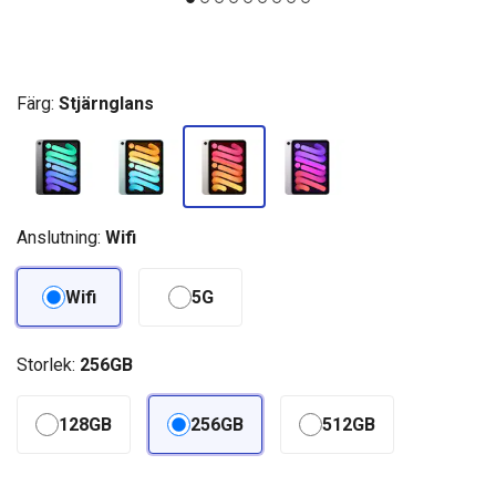
Färg:
Stjärnglans
Anslutning:
Wifi
Wifi
5G
Storlek:
256GB
128GB
256GB
512GB