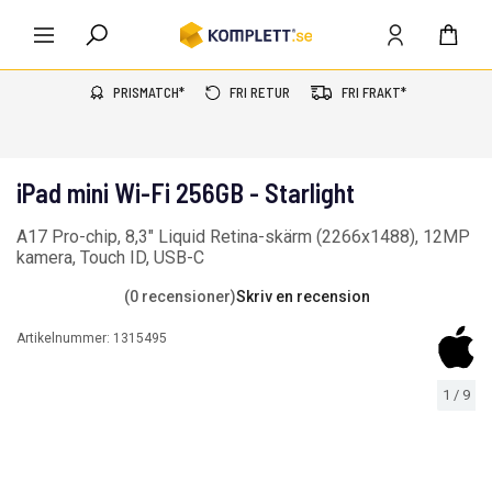
PRISMATCH*
FRI RETUR
FRI FRAKT*
iPad mini Wi-Fi 256GB - Starlight
A17 Pro-chip, 8,3" Liquid Retina-skärm (2266x1488), 12MP
kamera, Touch ID, USB-C
(0 recensioner)
Skriv en recension
Artikelnummer:
1315495
1
/
9