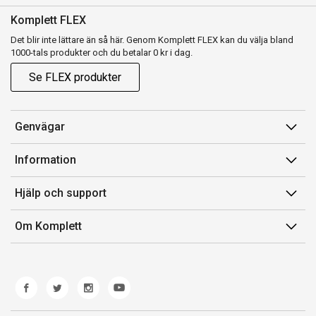
Komplett FLEX
Det blir inte lättare än så här. Genom Komplett FLEX kan du välja bland
1000-tals produkter och du betalar 0 kr i dag.
Se FLEX produkter
Genvägar
Konto
Information
Orderhistorik
Försäljningsvillkor
Hjälp och support
Presentkort
Medlemsvillkor for Komplett Club
Kontakta oss
Komplett Club
Om Komplett
Lediga tjänster
Kundservice
Om oss
Märke/producent
Ångerrätt
Miljöarbete
Produkthjälp och retur
Whistleblowing
Felsökning och guider