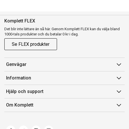
Komplett FLEX
Det blir inte lättare än så här. Genom Komplett FLEX kan du välja bland
1000-tals produkter och du betalar 0 kr i dag.
Se FLEX produkter
Genvägar
Konto
Information
Orderhistorik
Försäljningsvillkor
Hjälp och support
Presentkort
Medlemsvillkor for Komplett Club
Kontakta oss
Komplett Club
Om Komplett
Lediga tjänster
Kundservice
Om oss
Märke/producent
Ångerrätt
Miljöarbete