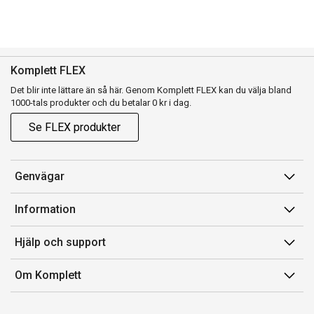
Komplett FLEX
Det blir inte lättare än så här. Genom Komplett FLEX kan du välja bland
1000-tals produkter och du betalar 0 kr i dag.
Se FLEX produkter
Genvägar
Konto
Information
Orderhistorik
Försäljningsvillkor
Hjälp och support
Presentkort
Medlemsvillkor for Komplett Club
Kontakta oss
Komplett Club
Om Komplett
Lediga tjänster
Kundservice
Om oss
Märke/producent