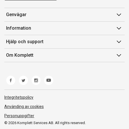
Genvägar
Konto
Information
Orderhistorik
Försäljningsvillkor
Hjälp och support
Presentkort
Medlemsvillkor for Komplett Club
Kontakta oss
Komplett Club
Om Komplett
Lediga tjänster
Kundservice
Om oss
Märke/producent
Ångerrätt
Miljöarbete
Produkthjälp och retur
Whistleblowing
Felsökning och guider
Norwegian Transparency Act
Integritetspolicy
Frakt och leverans
Använding av cookies
Personuppgifter
© 2026 Komplett Services AB. All rights reserved.