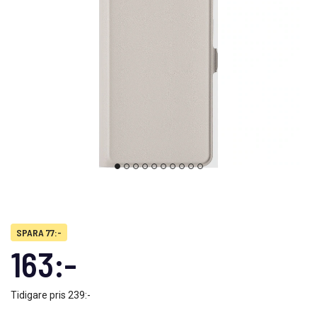
SPARA 77:-
163:-
Tidigare pris
239:-