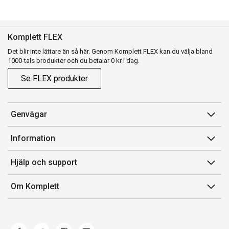
Komplett FLEX
Det blir inte lättare än så här. Genom Komplett FLEX kan du välja bland
1000-tals produkter och du betalar 0 kr i dag.
Se FLEX produkter
Genvägar
Konto
Information
Orderhistorik
Försäljningsvillkor
Hjälp och support
Presentkort
Medlemsvillkor for Komplett Club
Kontakta oss
Komplett Club
Om Komplett
Lediga tjänster
Kundservice
Om oss
Märke/producent
Ångerrätt
Miljöarbete