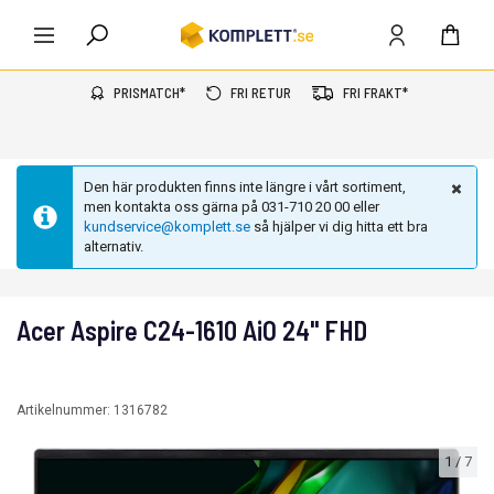
PRISMATCH*
FRI RETUR
FRI FRAKT*
Den här produkten finns inte längre i vårt sortiment,
men kontakta oss gärna på 031-710 20 00 eller
kundservice@komplett.se
så hjälper vi dig hitta ett bra
alternativ.
Acer Aspire C24-1610 AiO 24" FHD
Artikelnummer:
1316782
1
/
7