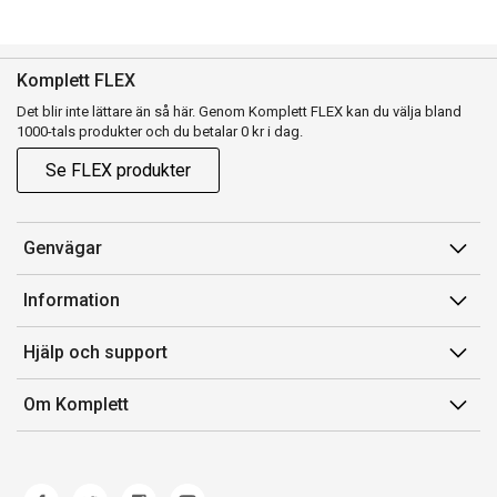
Komplett FLEX
Det blir inte lättare än så här. Genom Komplett FLEX kan du välja bland
1000-tals produkter och du betalar 0 kr i dag.
Se FLEX produkter
Genvägar
Konto
Information
Orderhistorik
Försäljningsvillkor
Hjälp och support
Presentkort
Medlemsvillkor for Komplett Club
Kontakta oss
Komplett Club
Om Komplett
Lediga tjänster
Kundservice
Om oss
Märke/producent
Ångerrätt
Miljöarbete