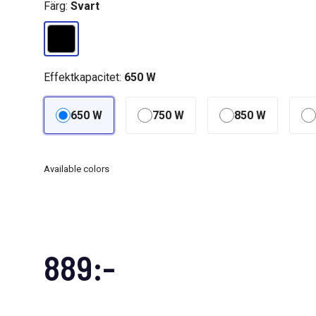
Färg:
Svart
Effektkapacitet:
650 W
650 W
750 W
850 W
Available colors
889:-