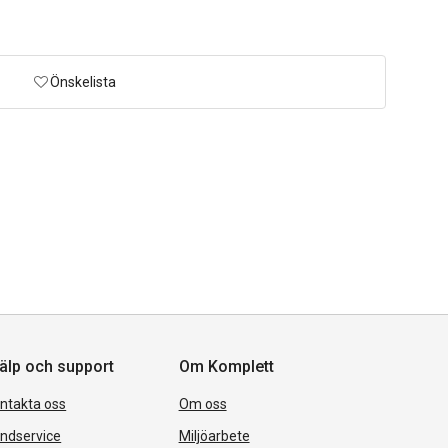
Önskelista
älp och support
Om Komplett
ntakta oss
Om oss
ndservice
Miljöarbete