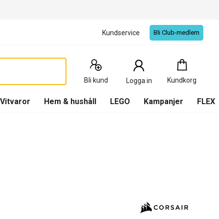
Kundservice
Bli Club-medlem
Kundkorg
:
0
Produkter
Bli kund
Kundkorg
Logga in
(
Kundkorg
)
Vitvaror
Hem & hushåll
LEGO
Kampanjer
FLEX