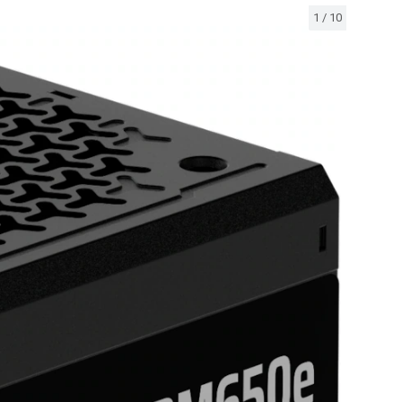
1
/
10