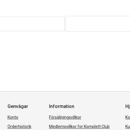
Genvägar
Information
Hj
Konto
Försäljningsvillkor
Ko
Orderhistorik
Medlemsvillkor for Komplett Club
Ku