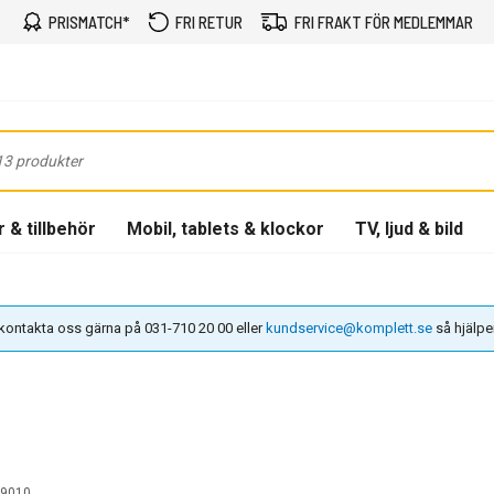
PRISMATCH*
FRI RETUR
FRI FRAKT FÖR MEDLEMMAR
 & tillbehör
Mobil, tablets & klockor
TV, ljud & bild
n kontakta oss gärna på 031-710 20 00 eller
kundservice@komplett.se
så hjälper 
9010