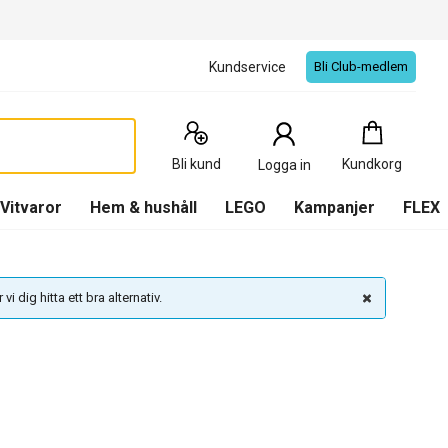
Kundservice
Bli Club-medlem
Kundkorg
:
0
Produkter
Bli kund
Kundkorg
Logga in
(
Kundkorg
)
Vitvaror
Hem & hushåll
LEGO
Kampanjer
FLEX
vi dig hitta ett bra alternativ.