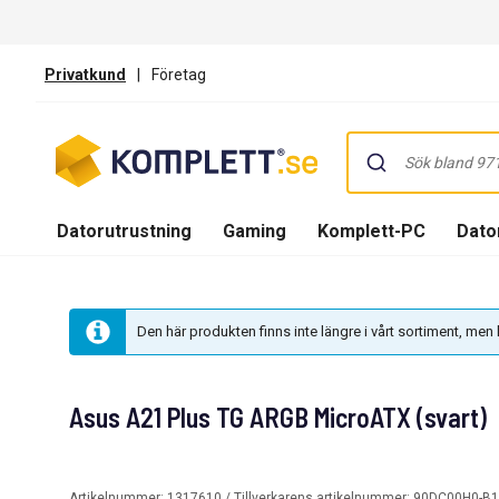
Privatkund
|
Företag
Datorutrustning
Gaming
Komplett-PC
Dator
Den här produkten finns inte längre i vårt sortiment, me
Asus A21 Plus TG ARGB MicroATX (svart)
Artikelnummer:
1317610
/ Tillverkarens artikelnummer:
90DC00H0-B1