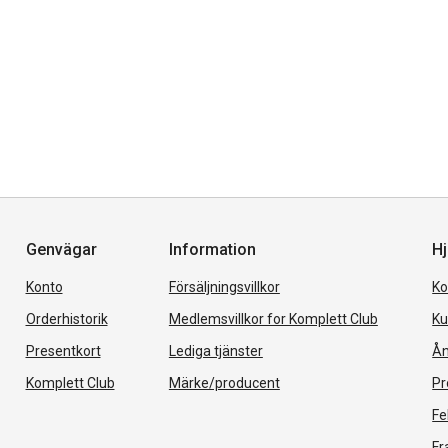
Genvägar
Information
Hj
Konto
Försäljningsvillkor
Ko
Orderhistorik
Medlemsvillkor for Komplett Club
Ku
Presentkort
Lediga tjänster
Ån
Komplett Club
Märke/producent
Pr
Fe
Fr