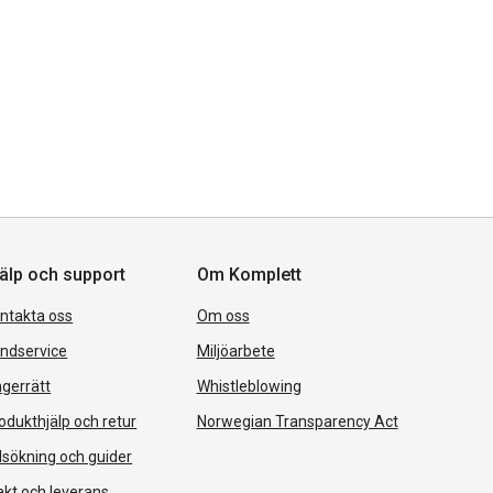
älp och support
Om Komplett
ntakta oss
Om oss
ndservice
Miljöarbete
gerrätt
Whistleblowing
odukthjälp och retur
Norwegian Transparency Act
lsökning och guider
akt och leverans