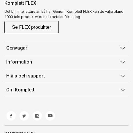
Komplett FLEX
Det blir inte lättare än så här. Genom Komplett FLEX kan du välja bland
1000-tals produkter och du betalar 0 kr i dag.
Se FLEX produkter
Genvägar
Konto
Information
Orderhistorik
Försäljningsvillkor
Hjälp och support
Presentkort
Medlemsvillkor for Komplett Club
Kontakta oss
Komplett Club
Om Komplett
Lediga tjänster
Kundservice
Om oss
Märke/producent
Ångerrätt
Miljöarbete
Produkthjälp och retur
Whistleblowing
Felsökning och guider
Norwegian Transparency Act