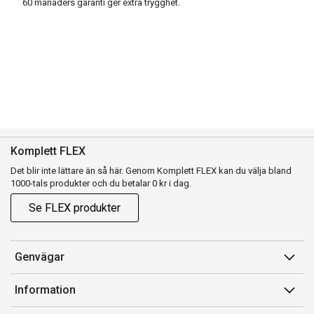
60 månaders garanti ger extra trygghet.
Komplett FLEX
Det blir inte lättare än så här. Genom Komplett FLEX kan du välja bland
1000-tals produkter och du betalar 0 kr i dag.
Se FLEX produkter
Genvägar
Konto
Information
Orderhistorik