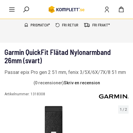
PRISMATCH*
FRI RETUR
FRI FRAKT*
Garmin QuickFit Flätad Nylonarmband
26mm (svart)
Passar epix Pro gen 2 51 mm, fenix 3/5X/6X/7X/8 51 mm
(0 recensioner)
Skriv en recension
Artikelnummer:
1318308
1
/
2