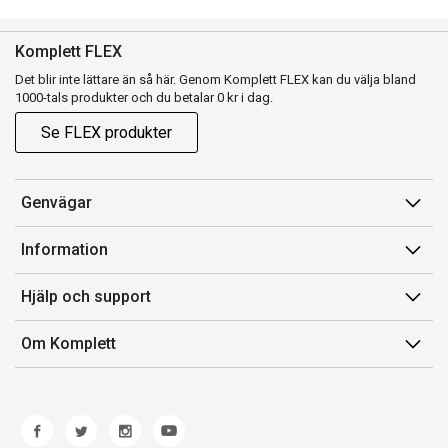
Komplett FLEX
Det blir inte lättare än så här. Genom Komplett FLEX kan du välja bland
1000-tals produkter och du betalar 0 kr i dag.
Se FLEX produkter
Genvägar
Konto
Information
Orderhistorik
Försäljningsvillkor
Hjälp och support
Presentkort
Medlemsvillkor for Komplett Club
Kontakta oss
Komplett Club
Om Komplett
Lediga tjänster
Kundservice
Om oss
Märke/producent
Ångerrätt
Miljöarbete
Produkthjälp och retur
Whistleblowing