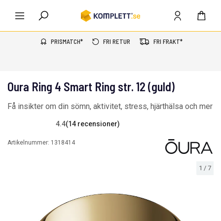
PRISMATCH*
FRI RETUR
FRI FRAKT*
Oura Ring 4 Smart Ring str. 12 (guld)
Få insikter om din sömn, aktivitet, stress, hjärthälsa och mer
4.4
(14 recensioner)
Artikelnummer:
1318414
1
/
7