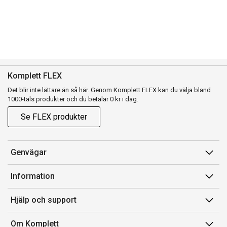
Komplett FLEX
Det blir inte lättare än så här. Genom Komplett FLEX kan du välja bland
1000-tals produkter och du betalar 0 kr i dag.
Se FLEX produkter
Genvägar
Konto
Information
Orderhistorik
Försäljningsvillkor
Hjälp och support
Presentkort
Medlemsvillkor for Komplett Club
Kontakta oss
Komplett Club
Om Komplett