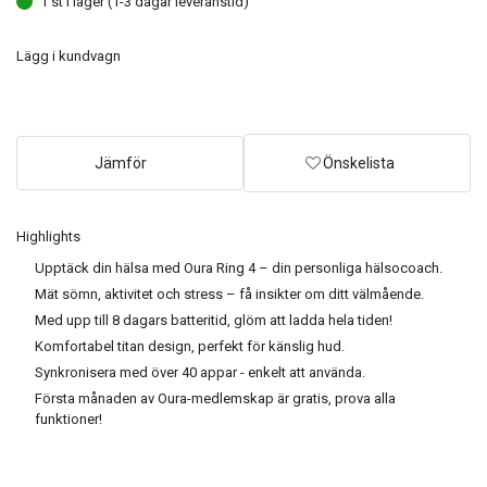
1 st i lager (1-3 dagar leveranstid)
Lägg i kundvagn
Jämför
Önskelista
Highlights
Upptäck din hälsa med Oura Ring 4 – din personliga hälsocoach.
Mät sömn, aktivitet och stress – få insikter om ditt välmående.
Med upp till 8 dagars batteritid, glöm att ladda hela tiden!
Komfortabel titan design, perfekt för känslig hud.
Synkronisera med över 40 appar - enkelt att använda.
Första månaden av Oura-medlemskap är gratis, prova alla
funktioner!