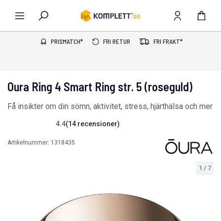
PRISMATCH*
FRI RETUR
FRI FRAKT*
Oura Ring 4 Smart Ring str. 5 (roseguld)
Få insikter om din sömn, aktivitet, stress, hjärthälsa och mer
4.4
(14 recensioner)
Artikelnummer:
1318435
1
/
7