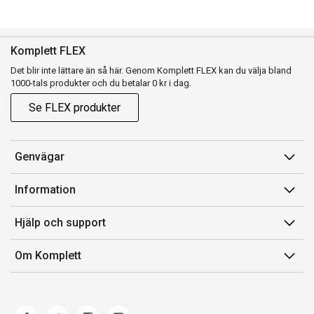
Komplett FLEX
Det blir inte lättare än så här. Genom Komplett FLEX kan du välja bland
1000-tals produkter och du betalar 0 kr i dag.
Se FLEX produkter
Genvägar
Konto
Information
Orderhistorik
Försäljningsvillkor
Hjälp och support
Presentkort
Medlemsvillkor for Komplett Club
Kontakta oss
Komplett Club
Om Komplett
Lediga tjänster
Kundservice
Om oss
Märke/producent
Ångerrätt
Miljöarbete