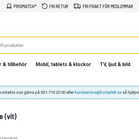
PRISMATCH*
FRI RETUR
FRI FRAKT FÖR MEDLEMMAR
 & tillbehör
Mobil, tablets & klockor
TV, ljud & bild
n kontakta oss gärna på 031-710 20 00 eller
kundservice@komplett.se
så hjälper 
 (vit)
CD1W1W.00