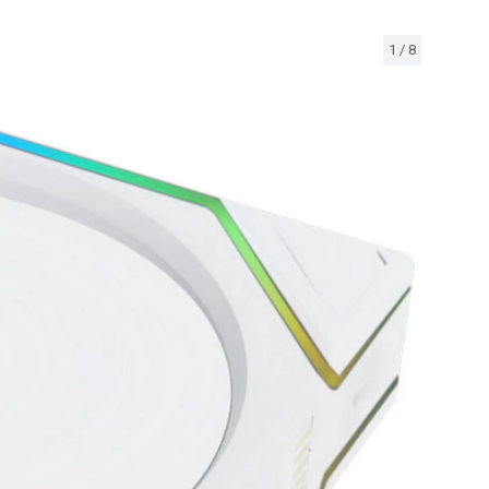
1
/
8