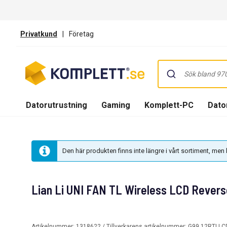
Privatkund
|
Företag
Datorutrustning
Gaming
Komplett-PC
Dator
Den här produkten finns inte längre i vårt sortiment, me
Lian Li UNI FAN TL Wireless LCD Reverse
Artikelnummer:
1318622
/ Tillverkarens artikelnummer:
G99.12RTLL