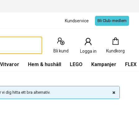
Kundservice
Bli Club-medlem
Kundkorg
:
0
Produkter
Bli kund
Kundkorg
Logga in
(
Kundkorg
)
Vitvaror
Hem & hushåll
LEGO
Kampanjer
FLEX
vi dig hitta ett bra alternativ.