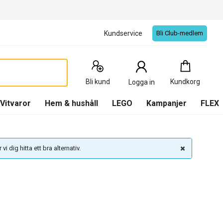
Kundservice
Bli Club-medlem
Kundkorg
:
0
Produkter
Bli kund
Kundkorg
Logga in
(
Kundkorg
)
Vitvaror
Hem & hushåll
LEGO
Kampanjer
FLEX
vi dig hitta ett bra alternativ.