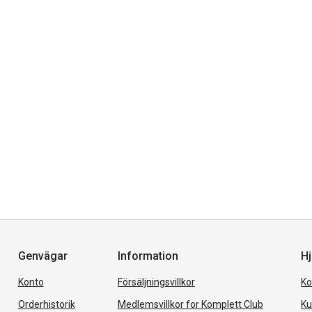
Genvägar
Information
Hj
Konto
Försäljningsvillkor
Ko
Orderhistorik
Medlemsvillkor for Komplett Club
Ku