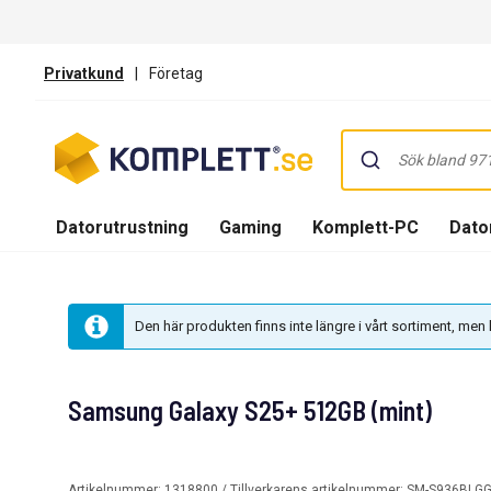
Privatkund
|
Företag
Datorutrustning
Gaming
Komplett-PC
Dator
Den här produkten finns inte längre i vårt sortiment, me
Samsung Galaxy S25+ 512GB (mint)
Artikelnummer:
1318800
/ Tillverkarens artikelnummer:
SM-S936BLG