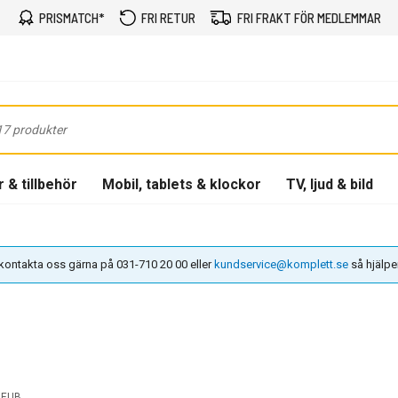
PRISMATCH*
FRI RETUR
FRI FRAKT FÖR MEDLEMMAR
 & tillbehör
Mobil, tablets & klockor
TV, ljud & bild
n kontakta oss gärna på 031-710 20 00 eller
kundservice@komplett.se
så hjälper 
GEUB