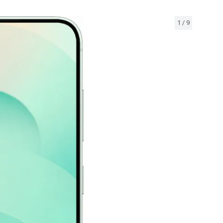
1
/
9