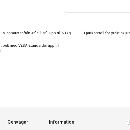
TV-apparater från 32” till 75”, upp till 50 kg.
Fjärrkontroll för praktisk ju
ibelt med VESA-standarder upp till
0.
Genvägar
Information
Hj