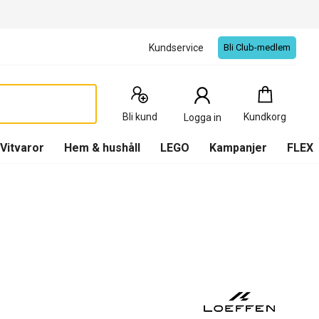
Kundservice
Bli Club-medlem
Kundkorg
:
0
Produkter
Bli kund
Kundkorg
Logga in
(
Kundkorg
)
Vitvaror
Hem & hushåll
LEGO
Kampanjer
FLEX