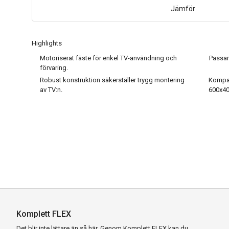
Jämför
Highlights
Motoriserat fäste för enkel TV-användning och
Passar 
förvaring.
Robust konstruktion säkerställer trygg montering
Kompat
av TV:n.
600x40
Komplett FLEX
Det blir inte lättare än så här. Genom Komplett FLEX kan du