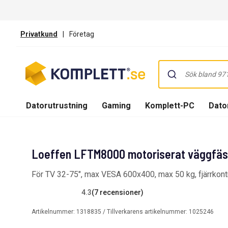
Privatkund
|
Företag
Datorutrustning
Gaming
Komplett-PC
Dator
Loeffen LFTM8000 motoriserat väggfäst
För TV 32-75", max VESA 600x400, max 50 kg, fjärrkontro
4.3
(7 recensioner)
Artikelnummer:
1318835
/ Tillverkarens artikelnummer:
1025246