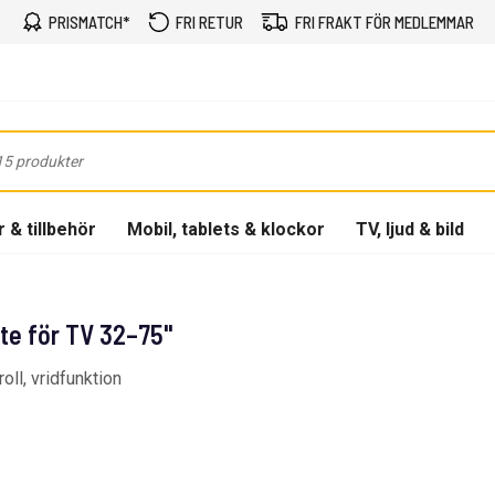
PRISMATCH*
FRI RETUR
FRI FRAKT FÖR MEDLEMMAR
 & tillbehör
Mobil, tablets & klockor
TV, ljud & bild
e för TV 32–75"
ll, vridfunktion