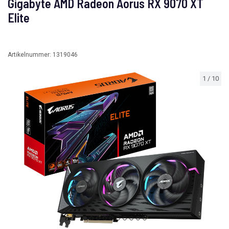
Gigabyte AMD Radeon Aorus RX 9070 XT
Elite
Artikelnummer:
1319046
1
/
10