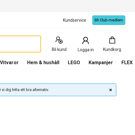
Kundservice
Bli Club-medlem
Kundkorg
:
0
Produkter
Bli kund
Kundkorg
Logga in
(
Kundkorg
)
Vitvaror
Hem & hushåll
LEGO
Kampanjer
FLEX
vi dig hitta ett bra alternativ.