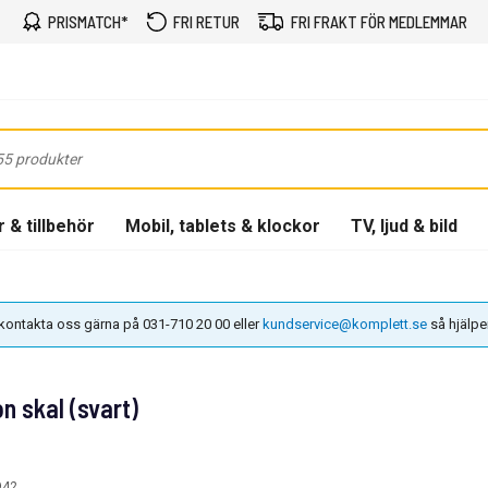
PRISMATCH*
FRI RETUR
FRI FRAKT FÖR MEDLEMMAR
 & tillbehör
Mobil, tablets & klockor
TV, ljud & bild
n kontakta oss gärna på 031-710 20 00 eller
kundservice@komplett.se
så hjälper 
 skal (svart)
942