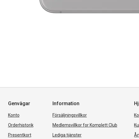
Genvägar
Information
Hj
Konto
Försäljningsvillkor
Ko
Orderhistorik
Medlemsvillkor for Komplett Club
Ku
Presentkort
Lediga tjänster
Ån