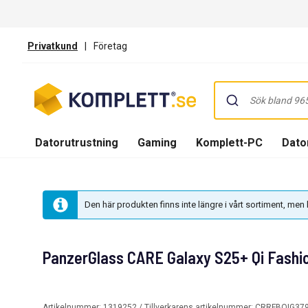
Privatkund
|
Företag
Datorutrustning
Gaming
Komplett-PC
Dator
Den här produkten finns inte längre i vårt sortiment, me
PanzerGlass CARE Galaxy S25+ Qi Fashion
Artikelnummer:
1319252
/ Tillverkarens artikelnummer:
CRRFBQIG37