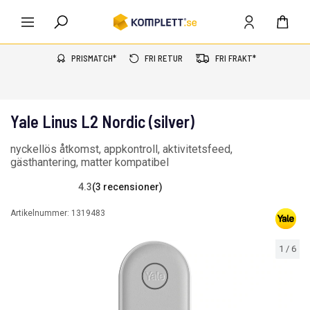
PRISMATCH*
FRI RETUR
FRI FRAKT*
Yale Linus L2 Nordic (silver)
nyckellös åtkomst, appkontroll, aktivitetsfeed,
gästhantering, matter kompatibel
4.3
(3 recensioner)
Artikelnummer:
1319483
1
/
6