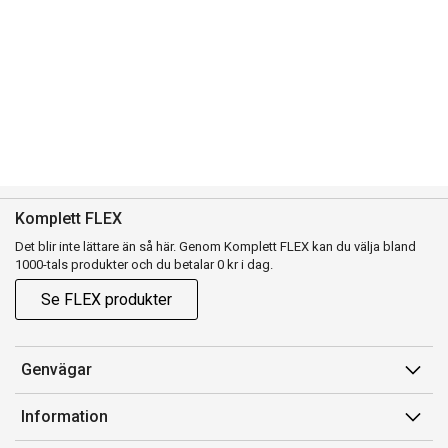
Komplett FLEX
Det blir inte lättare än så här. Genom Komplett FLEX kan du välja bland
1000-tals produkter och du betalar 0 kr i dag.
Se FLEX produkter
Genvägar
Konto
Information
Orderhistorik