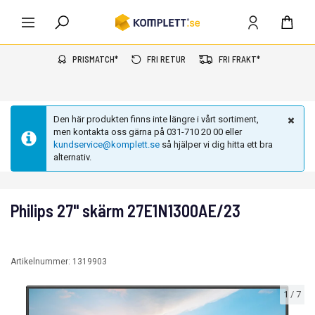
PRISMATCH*
FRI RETUR
FRI FRAKT*
Den här produkten finns inte längre i vårt sortiment,
men kontakta oss gärna på 031-710 20 00 eller
kundservice@komplett.se
så hjälper vi dig hitta ett bra
alternativ.
Philips 27" skärm 27E1N1300AE/23
Artikelnummer:
1319903
1
/
7