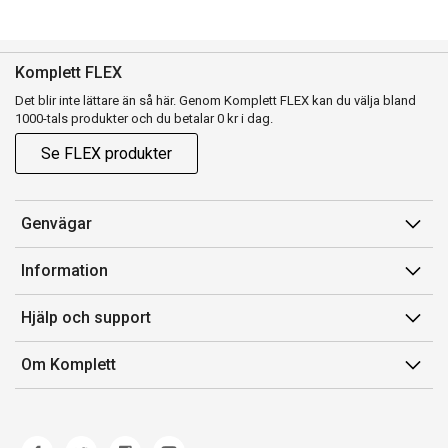
Komplett FLEX
Det blir inte lättare än så här. Genom Komplett FLEX kan du välja bland
1000-tals produkter och du betalar 0 kr i dag.
Se FLEX produkter
Genvägar
Konto
Information
Orderhistorik
Försäljningsvillkor
Hjälp och support
Presentkort
Medlemsvillkor for Komplett Club
Kontakta oss
Komplett Club
Om Komplett
Lediga tjänster
Kundservice
Om oss
Märke/producent
Ångerrätt
Miljöarbete