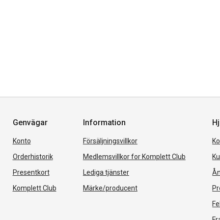
Genvägar
Information
Hj
Konto
Försäljningsvillkor
Ko
Orderhistorik
Medlemsvillkor for Komplett Club
Ku
Presentkort
Lediga tjänster
Ån
Komplett Club
Märke/producent
Pr
Fe
Fr