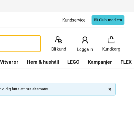
Kundservice
Bli Club-medlem
Kundkorg
:
0
Produkter
Bli kund
Kundkorg
Logga in
(
Kundkorg
)
Vitvaror
Hem & hushåll
LEGO
Kampanjer
FLEX
vi dig hitta ett bra alternativ.