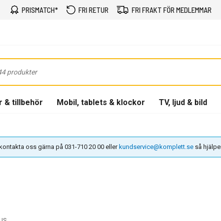
PRISMATCH*
FRI RETUR
FRI FRAKT FÖR MEDLEMMAR
 & tillbehör
Mobil, tablets & klockor
TV, ljud & bild
n kontakta oss gärna på 031-710 20 00 eller
kundservice@komplett.se
så hjälper 
US