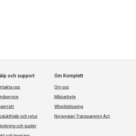
älp och support
Om Komplett
ntakta oss
Om oss
ndservice
Miljöarbete
gerrätt
Whistleblowing
odukthjälp och retur
Norwegian Transparency Act
lsökning och guider
akt och leverans