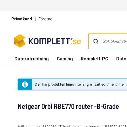
Privatkund
|
Företag
Datorutrustning
Gaming
Komplett-PC
Dator
Den här produkten finns inte längre i vårt sortiment, me
Netgear Orbi RBE770 router -B-Grade
Artikelnummer:
1320039
/ Tillverkarens artikelnummer:
RBE770-100E