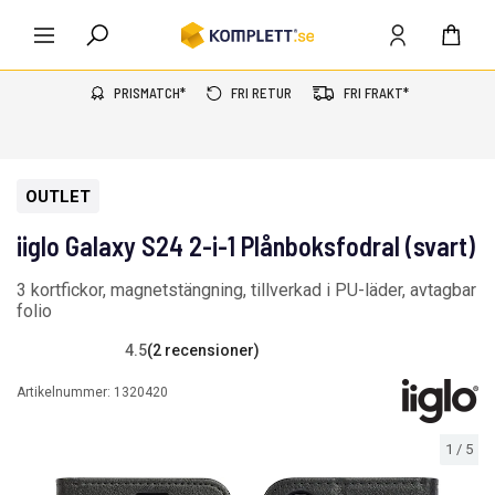
PRISMATCH*
FRI RETUR
FRI FRAKT*
OUTLET
iiglo Galaxy S24 2-i-1 Plånboksfodral (svart)
3 kortfickor, magnetstängning, tillverkad i PU-läder, avtagbar
folio
4.5
(2 recensioner)
Artikelnummer:
1320420
1
/
5