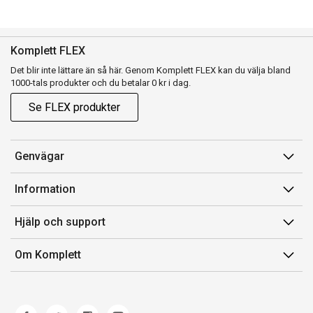
Komplett FLEX
Det blir inte lättare än så här. Genom Komplett FLEX kan du välja bland
1000-tals produkter och du betalar 0 kr i dag.
Se FLEX produkter
Genvägar
Konto
Information
Orderhistorik
Försäljningsvillkor
Hjälp och support
Presentkort
Medlemsvillkor for Komplett Club
Kontakta oss
Komplett Club
Om Komplett
Lediga tjänster
Kundservice
Om oss
Märke/producent
Ångerrätt
Miljöarbete