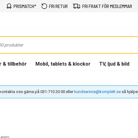
PRISMATCH*
FRI RETUR
FRI FRAKT FÖR MEDLEMMAR
 & tillbehör
Mobil, tablets & klockor
TV, ljud & bild
n kontakta oss gärna på 031-710 20 00 eller
kundservice@komplett.se
så hjälper 
-BNDL