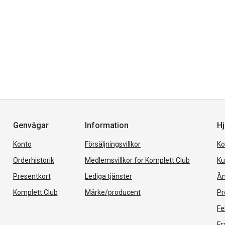
Genvägar
Information
Hj
Konto
Försäljningsvillkor
Ko
Orderhistorik
Medlemsvillkor for Komplett Club
Ku
Presentkort
Lediga tjänster
Ån
Komplett Club
Märke/producent
Pr
Fe
Fr