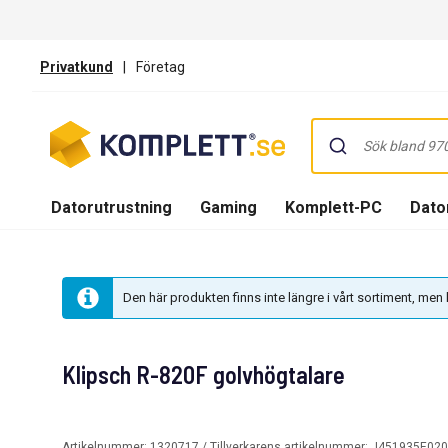
Privatkund
|
Företag
Datorutrustning
Gaming
Komplett-PC
Dator
Den här produkten finns inte längre i vårt sortiment, me
Klipsch R-820F golvhögtalare
Artikelnummer:
1320717
/ Tillverkarens artikelnummer:
J451935E020