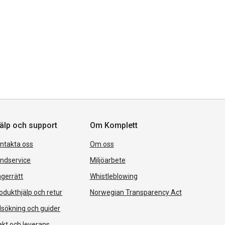
älp och support
Om Komplett
ntakta oss
Om oss
ndservice
Miljöarbete
gerrätt
Whistleblowing
odukthjälp och retur
Norwegian Transparency Act
lsökning och guider
akt och leverans