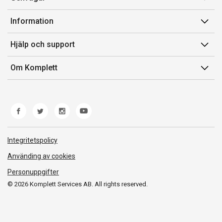
Konto
Information
Orderhistorik
Försäljningsvillkor
Hjälp och support
Presentkort
Medlemsvillkor for Komplett Club
Kontakta oss
Komplett Club
Om Komplett
Lediga tjänster
Kundservice
Om oss
Märke/producent
Ångerrätt
Miljöarbete
Produkthjälp och retur
Whistleblowing
Felsökning och guider
Norwegian Transparency Act
Integritetspolicy
Frakt och leverans
Använding av cookies
Personuppgifter
© 2026 Komplett Services AB. All rights reserved.