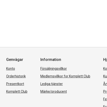
Genvägar
Information
Hj
Konto
Försäljningsvillkor
Ko
Orderhistorik
Medlemsvillkor for Komplett Club
Ku
Presentkort
Lediga tjänster
Ån
Komplett Club
Märke/producent
Pr
Fe
Fr