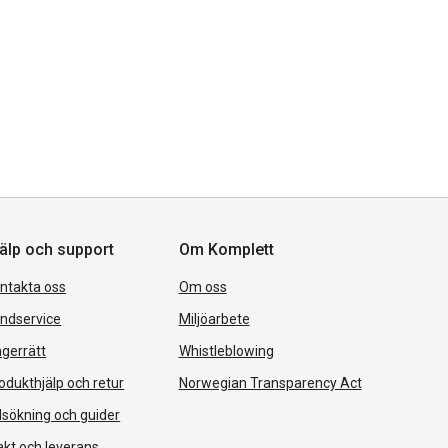
älp och support
Om Komplett
ntakta oss
Om oss
ndservice
Miljöarbete
gerrätt
Whistleblowing
odukthjälp och retur
Norwegian Transparency Act
lsökning och guider
akt och leverans