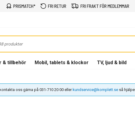
PRISMATCH*
FRI RETUR
FRI FRAKT FÖR MEDLEMMAR
 & tillbehör
Mobil, tablets & klockor
TV, ljud & bild
n kontakta oss gärna på 031-710 20 00 eller
kundservice@komplett.se
så hjälper 