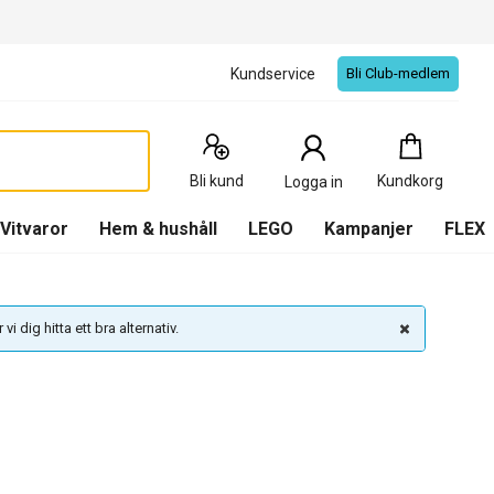
Kundservice
Bli Club-medlem
Kundkorg
:
0
Produkter
Bli kund
Kundkorg
Logga in
(
Kundkorg
)
Vitvaror
Hem & hushåll
LEGO
Kampanjer
FLEX
vi dig hitta ett bra alternativ.