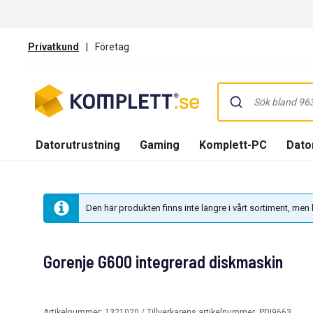
Privatkund
|
Företag
Datorutrustning
Gaming
Komplett-PC
Dator
Den här produkten finns inte längre i vårt sortiment, me
Gorenje G600 integrerad diskmaskin
Artikelnummer:
1321020
/ Tillverkarens artikelnummer:
PDI9663