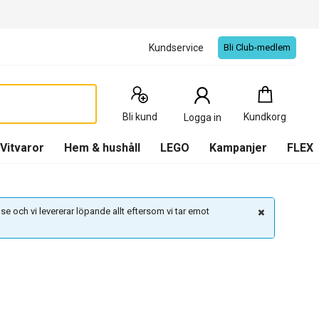
Kundservice
Bli Club-medlem
Kundkorg
:
0
Produkter
Bli kund
Kundkorg
Logga in
(
Kundkorg
)
Vitvaror
Hem & hushåll
LEGO
Kampanjer
FLEX
se och vi levererar löpande allt eftersom vi tar emot