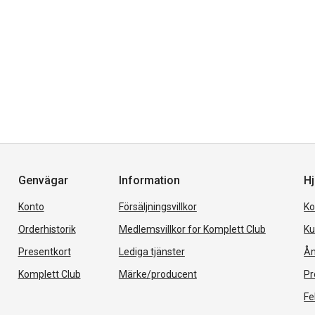
Genvägar
Information
Hj
Konto
Försäljningsvillkor
Ko
Orderhistorik
Medlemsvillkor for Komplett Club
Ku
Presentkort
Lediga tjänster
Ån
Komplett Club
Märke/producent
Pr
Fe