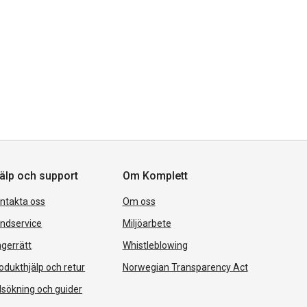
SKICKA
AVBRYT
älp och support
Om Komplett
ntakta oss
Om oss
ndservice
Miljöarbete
gerrätt
Whistleblowing
odukthjälp och retur
Norwegian Transparency Act
lsökning och guider