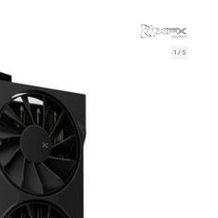
1
/
5