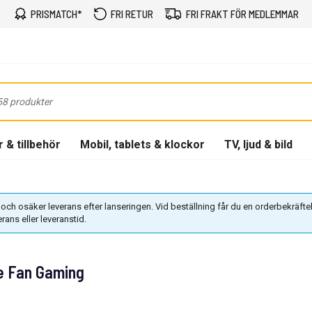
PRISMATCH*
FRI RETUR
FRI FRAKT FÖR MEDLEMMAR
 & tillbehör
Mobil, tablets & klockor
TV, ljud & bild
 och osäker leverans efter lanseringen. Vid beställning får du en orderbekräftel
erans eller leveranstid.
e Fan Gaming