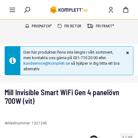
PRISMATCH*
FRI RETUR
FRI FRAKT*
Den här produkten finns inte längre i vårt sortiment,
men kontakta oss gärna på 031-710 20 00 eller
kundservice@komplett.se
så hjälper vi dig hitta ett bra
alternativ.
Mill Invisible Smart WiFi Gen 4 panelövn
700W (vit)
Artikelnummer:
1321245
1
/
10