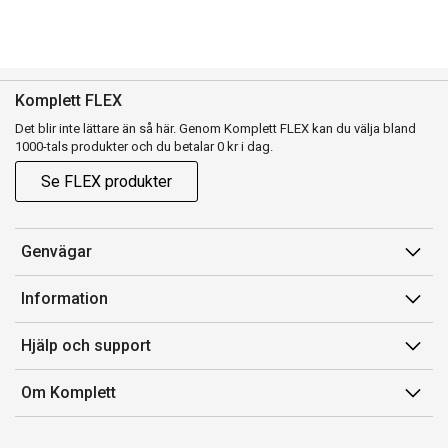
Komplett FLEX
Det blir inte lättare än så här. Genom Komplett FLEX kan du välja bland
1000-tals produkter och du betalar 0 kr i dag.
Se FLEX produkter
Genvägar
Konto
Information
Orderhistorik
Försäljningsvillkor
Hjälp och support
Presentkort
Medlemsvillkor for Komplett Club
Kontakta oss
Komplett Club
Om Komplett
Lediga tjänster
Kundservice
Om oss
Märke/producent