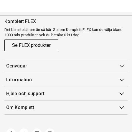
Komplett FLEX
Det blir inte lättare än så här. Genom Komplett FLEX kan du välja bland
1000-tals produkter och du betalar 0 kr i dag.
Se FLEX produkter
Genvägar
Konto
Information
Orderhistorik
Försäljningsvillkor
Hjälp och support
Presentkort
Medlemsvillkor for Komplett Club
Kontakta oss
Komplett Club
Om Komplett
Lediga tjänster
Kundservice
Om oss
Märke/producent
Ångerrätt
Miljöarbete